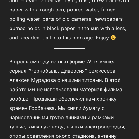
and repeater antennas, flying dust, drew frames on
paper with a rough pen, poured water, filmed
boiling water, parts of old cameras, newspapers,
burned holes in black paper in the sun with a lens,
and kneaded it all into this montage. Enjoy
В прошлом году на платформе Wink вышел
сериал “Чернобыль. Диверсия” режиссера
Алексея Мурадова с нашими титрами. В этой
работе мы не использовали материал фильма
вообще. Продакшн обеспечил нам хронику
времен Горбачева. Мы сняли бумагу с
нарисованными грубо линиями и рамками
тушью, кипящую воду, вышки электропередач,
опоры осветления около стадиона, антенну