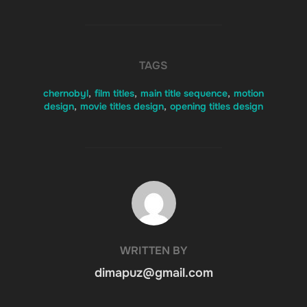
TAGS
chernobyl
,
film titles
,
main title sequence
,
motion
design
,
movie titles design
,
opening titles design
POST AUTHOR
WRITTEN BY
dimapuz@gmail.com