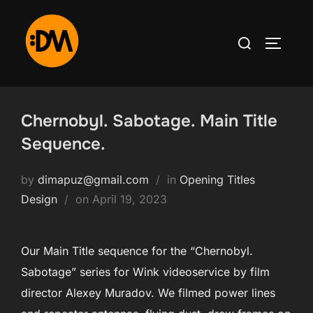
Skip
to
Search
TOGGLE
content
for:
Chernobyl. Sabotage. Main Title
Sequence.
by
dimapuz@gmail.com
in
Opening Titles
Posted
Design
on
April 19, 2023
on
Our Main Title sequence for the “Chernobyl.
Sabotage” series for Wink videoservice by film
director Alexey Muradov. We filmed power lines